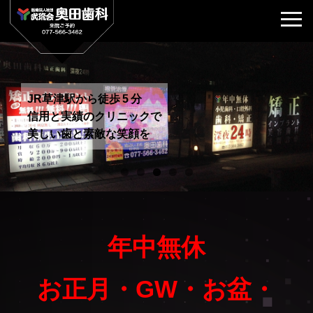
JR草津駅から徒歩 5 分
信用と実績のクリニックで
美しい歯と素敵な笑顔を
年中無休
お正月・GW・お盆・