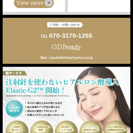
070-3170-1255
TEL
Mail :
okuda00shika@yahoo.co.jp